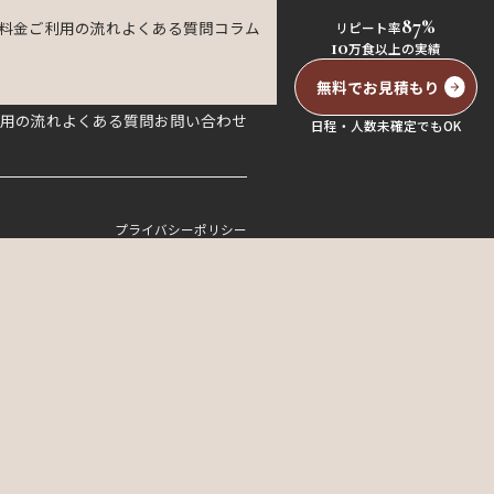
87%
料金
ご利用の流れ
よくある質問
コラム
リピート率
10
万食以上の実績
無料でお見積もり
用の流れ
よくある質問
お問い合わせ
日程・人数未確定でもOK
プライバシーポリシー